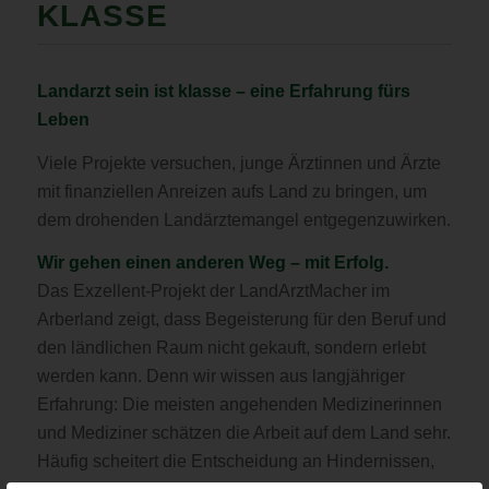
KLASSE
Landarzt sein ist klasse – eine Erfahrung fürs
Leben
Viele Projekte versuchen, junge Ärztinnen und Ärzte
mit finanziellen Anreizen aufs Land zu bringen, um
dem drohenden Landärztemangel entgegenzuwirken.
Wir gehen einen anderen Weg – mit Erfolg.
Das Exzellent-Projekt der LandArztMacher im
Arberland zeigt, dass Begeisterung für den Beruf und
den ländlichen Raum nicht gekauft, sondern erlebt
werden kann. Denn wir wissen aus langjähriger
Erfahrung: Die meisten angehenden Medizinerinnen
und Mediziner schätzen die Arbeit auf dem Land sehr.
Häufig scheitert die Entscheidung an Hindernissen,