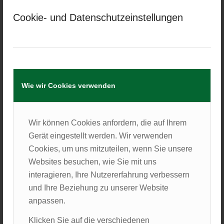
die den Weg erschweren – und so wird die Tätigkeit
in der Stadt zur zweitbesten Wahl.
Cookie- und Datenschutzeinstellungen
Unser Ziel ist es, diese Hürden aus dem Weg zu
räumen und den Weg zum Traumberuf „Landärztin
und Landarzt“ zu ebnen. Gemeinsam mit unseren
engagierten Kolleginnen und Kollegen begleiten wir
junge Ärztinnen und Ärzte ehrenamtlich dabei, ihren
Wie wir Cookies verwenden
Weg in die ländliche Versorgung zu finden.
Das Projekt LandArztMacher – Mehr als eine
Wir können Cookies anfordern, die auf Ihrem
Ausbildung
Gerät eingestellt werden. Wir verwenden
Im Herzen des Bayerischen Waldes verbinden sich
Cookies, um uns mitzuteilen, wenn Sie unsere
praxisnahe Arbeit in engagierten Praxen, gezielte
Websites besuchen, wie Sie mit uns
Teachings durch erfahrene Mentor:innen und ein
interagieren, Ihre Nutzererfahrung verbessern
inspirierendes Freizeitangebot in der Natur. Hier
und Ihre Beziehung zu unserer Website
entsteht eine besondere Gemeinschaft, die nicht nur
anpassen.
Raum für fachliches Lernen bietet, sondern auch für
Klicken Sie auf die verschiedenen
persönliches Wachstum und nachhaltige