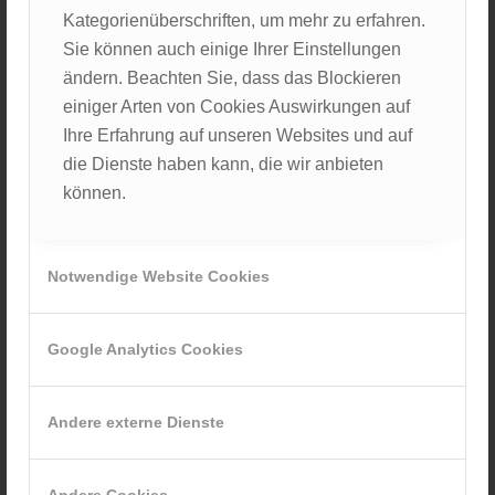
Kategorienüberschriften, um mehr zu erfahren.
Verbindungen.
Sie können auch einige Ihrer Einstellungen
Unsere Teilnehmerinnen und Teilnehmer erleben den
ändern. Beachten Sie, dass das Blockieren
Alltag ländlicher Arztpraxen hautnah und vertiefen ihr
einiger Arten von Cookies Auswirkungen auf
Wissen durch praxisorientierte Fortbildungen. Doch
Ihre Erfahrung auf unseren Websites und auf
das Projekt ist mehr als nur Lernen – es ist eine
die Dienste haben kann, die wir anbieten
Erfahrung, die bleibt. Der Austausch mit
können.
Gleichgesinnten, das Lernen in der Gruppe und die
beeindruckende Landschaft des Bayerischen Waldes
schaffen Momente, die ein Leben lang prägen.
Notwendige Website Cookies
Sei Teil einer einzigartigen Erfahrung und
entdecke, wie erfüllend der Beruf als Landärztin
Google Analytics Cookies
und Landarzt sein kann – fachlich, menschlich
und persönlich.
Andere externe Dienste