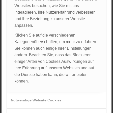
Praxis wurde ich vom herzlichen MFA-Team
Websites besuchen, wie Sie mit uns
empfangen. Mir wurde direkt gezeigt, wo ich mich
interagieren, Ihre Nutzererfahrung verbessern
umziehen konnte und noch bevor der Arzt eintraf,
und Ihre Beziehung zu unserer Website
fühlte ich mich willkommen und gut aufgehoben.
anpassen.
Nach der Ankunft des Arztes folgte eine kurze
Klicken Sie auf die verschiedenen
Vorstellungsrunde, dann starteten wir in den
Kategorienüberschriften, um mehr zu erfahren.
Praxisalltag. Von da an wurde es durchgehend
Sie können auch einige Ihrer Einstellungen
spannender. Es begann mit einem Gespräch zur HIV-
ändern. Beachten Sie, dass das Blockieren
Präexpositionsprophylaxe (PrEP), gefolgt von einem
einiger Arten von Cookies Auswirkungen auf
akuten Fall mit Hörminderung und präaurikulärer
Ihre Erfahrung auf unseren Websites und auf
Parästhesie. Hier wurde mir noch deutlicher, wie
die Dienste haben kann, die wir anbieten
wichtig eine ausführliche Anamnese und eine
können.
gründliche neurologische Untersuchung für die
Therapieentscheidungsfindung und das weitere
Vorgehen sind. Die Sprechstunde wird
Notwendige Website Cookies
abwechslungsreicher, sodass nach jedem