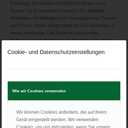
Praxistag. Sie standen sinnbildlich für das, was
diesen Tag so besonders machte: das ständige
Mitdenken, Hinterfragen und Verknüpfen von Theorie
und Praxis. Immer wieder hatte ich Aha-Momente, in
denen ich dachte:
Das habe ich doch in der
Vorlesung gelernt!
oder
genau das habe ich erst vor
Kurzem gelesen!
Plötzlich wurde die Theorie
Cookie- und Datenschutzeinstellungen
lebendig.
Zurück zum Morgenbeginn: Das frühmorgendliche
Programm mit Frühstück und den üblichen
Vorbereitungen gab mir ein vertrautes Gefühl. Ein
netter Austausch mit meiner
Wie wir Cookies verwenden
Fahrgemeinschaftspartnerin während der Autofahrt
über unseren bevorstehenden Praxisbeginn sorgte
zusätzlich für einen gelungenen Start. Da wir am
Wir können Cookies anfordern, die auf Ihrem
ersten Arbeitstag auf jeden Fall einen Parkplatz
Gerät eingestellt werden. Wir verwenden
finden wollten, waren wir etwas früher vor Ort. In der
Cookies, um uns mitzuteilen, wenn Sie unsere