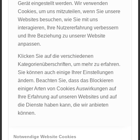
Freibadsaison. Wir entscheiden uns beim Frühstück
Gerät eingestellt werden. Wir verwenden
spontan für eine Wanderung auf den Großen Osser,
Cookies, um uns mitzuteilen, wenn Sie unsere
den Hausberg von Lam. Nach 600 Höhenmetern
Websites besuchen, wie Sie mit uns
durch den Wald erreichen wir den Tschechisch-
interagieren, Ihre Nutzererfahrung verbessern
Deutschen Grenzpfad und kurz später den Gipfel.
und Ihre Beziehung zu unserer Website
Hier wartet eine wunderschöne Aussicht und das
anpassen.
Osserschutzhaus mit einem kühlen Getränk auf uns.
Klicken Sie auf die verschiedenen
Danach picknicken wir auf einer kleinen Lichtung im
Kategorienüberschriften, um mehr zu erfahren.
Wald, beobachten einige, an der Bergflanke
Sie können auch einige Ihrer Einstellungen
aufsteigende, Paraglider und steigen wieder ab. Auf
ändern. Beachten Sie, dass das Blockieren
dem Rückweg kommen wir an einem Kneipp-Becken
einiger Arten von Cookies Auswirkungen auf
vorbei und entschließen uns spontan für eine
Ihre Erfahrung auf unseren Websites und auf
Abkühlung. Zuhause angekommen genießen wir kurz
die Dienste haben kann, die wir anbieten
die Ruhe im leeren Haus und verteilen uns in und um
können.
das Haus, damit jede/r seiner/ihrer To-Do-Liste
nachgehen kann – Vorbereitung der Teachings,
Entspannen, EKG-Befundung üben, Persisch lernen,
Notwendige Website Cookies