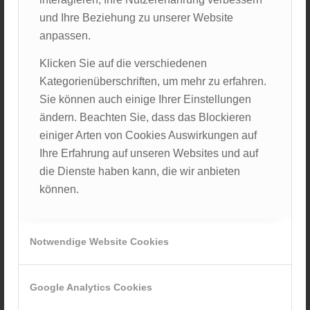
kam eine längere Mittagspause. Ich kam in den
und Ihre Beziehung zu unserer Website
Genuss eines kleinen Spaziergangs in Arnschwang
anpassen.
und entdeckte entlang des Weges einen schönen
Klicken Sie auf die verschiedenen
Fluss sowie eine Spazierstrecke, die mich an mein
Kategorienüberschriften, um mehr zu erfahren.
Heimatsdorf erinnerte und mich richtig gut
Sie können auch einige Ihrer Einstellungen
entspannen ließ.
ändern. Beachten Sie, dass das Blockieren
Es folgte ein Ortswechsel nach Cham, wo Amelie und
einiger Arten von Cookies Auswirkungen auf
ich durch die noch verbliebene Zeit noch die
Ihre Erfahrung auf unseren Websites und auf
Kaffeerösterei Chamer Land besuchen konnten und
die Dienste haben kann, die wir anbieten
mit Blick auf den Marktplatzbrunnen einen
können.
Genießerkäffchen tranken.
Wohl erholt konnte es mit voller Konzentration in den
Notwendige Website Cookies
anstehenden Sonokurs gehen. Ein superlieber Arzt
zeigte Amelie, einem Studenten aus Regensburg und
mir, wie ein gutes Abdomen-Sono gemacht wird.
Google Analytics Cookies
Danach waren wir an der Reihe. Mir hat es total Spaß