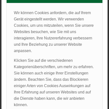
Sonnenstrahlen des Tages am See oder im Wald
genossen haben, waren andere noch Spikeball
Wir können Cookies anfordern, die auf Ihrem
spielen oder haben zur Freude der Anderen nach
Gerät eingestellt werden. Wir verwenden
dem Einkauf schon das Essen zubereitet. Nach dem
Cookies, um uns mitzuteilen, wenn Sie unsere
wirklich leckeren Abendbrot wurde dann das erste
Websites besuchen, wie Sie mit uns
Wochenende in den Unterkünften mit netten
interagieren, Ihre Nutzererfahrung verbessern
Gesprächen und einigen Spielen eingeleitet.
und Ihre Beziehung zu unserer Website
anpassen.
Klicken Sie auf die verschiedenen
Kategorienüberschriften, um mehr zu erfahren.
Sie können auch einige Ihrer Einstellungen
ändern. Beachten Sie, dass das Blockieren
einiger Arten von Cookies Auswirkungen auf
Ihre Erfahrung auf unseren Websites und auf
die Dienste haben kann, die wir anbieten
können.