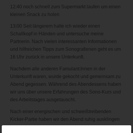
12:40 noch schnell zum Supermarkt laufen um einen
kleinen Snack zu holen
13:00 Seit längerem halte ich wieder einen
Schallkopf in Händen und untersuche meine
Partnerin. Nach vielen interessanten Informationen
und hilfreichen Tipps zum Sonografienen geht es um
16 Uhr zurück in unsere Unterkunft.
Nachdem alle anderen Famulant:Innen in der
Unterkunft waren, wurde gekocht und gemeinsam zu
Abend gegessen. Während des Abendessens haben
wir uns über unsere Erfahrungen des Sono-Kurs und
des Arbeitstages ausgetauscht.
Nach einer energischen und schweißtreibenden
Kicker-Partie haben wir den Abend ruhig ausklingen
lassen.