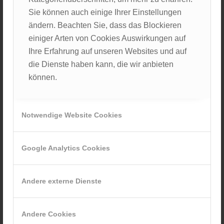
Markt für das für den Abend geplante Curry
Sie können auch einige Ihrer Einstellungen
einzukaufen. Nach dem Besuch in drei
ändern. Beachten Sie, dass das Blockieren
verschiedenen Asia-Märkten haben wir alles
einiger Arten von Cookies Auswirkungen auf
zusammen und nach einem aufregenden Sprint über
Ihre Erfahrung auf unseren Websites und auf
die Schnellstraße und einem Gespräch mit der
die Dienste haben kann, die wir anbieten
Grenzpolizei kommen wir wieder in unserem
können.
Häuschen an. Da es heute sogar noch hell ist, testen
wir noch die Tischtennisplatte vor unserem Haus aus
und duellieren uns in Rundlauf. Das Curry und das
Notwendige Website Cookies
tschechische Bier schmecken nach dem langen Tag
besonders gut und wir lassen den Abend gemütlich
auf dem Sofa ausklingen.
Google Analytics Cookies
Andere externe Dienste
Andere Cookies