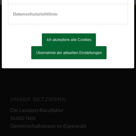
Datenschutzrichtlinie
DIE LANDARZTMACHER GBR
Am Alten Sportplatz 3
Ich akzeptiere alle Cookies
94259 Kirchberg im Wald
Übernahme der aktuellen Einstellungen
E-Mail:
info@landarztmacher.de
UNSER NETZWERK
Die Landarzt-Manufaktur
GUAD Netz
Gemeinschaftspraxis im Bayerwald