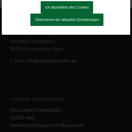
Ich akzeptiere alle Cookies
Übernahme der aktuellen Einstellungen
DIE LANDARZTMACHER GBR
Am Alten Sportplatz 3
94259 Kirchberg im Wald
E-Mail:
info@landarztmacher.de
UNSER NETZWERK
Die Landarzt-Manufaktur
GUAD Netz
Gemeinschaftspraxis im Bayerwald