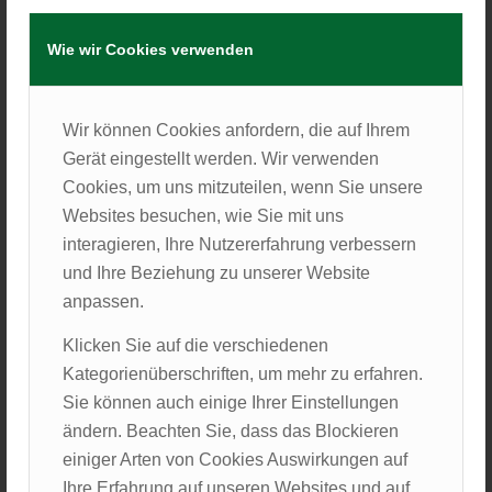
Geschwisterpärchens der Fahrgemeinschaft. Auf der
Fahrt zum nächsten Döner freute ich mich über die
Wie wir Cookies verwenden
tägliche liebevolle Neckerei des
Geschwisterpärchens.
Wir können Cookies anfordern, die auf Ihrem
Da wir vor dem Teaching noch etwas Zeit hatten
Gerät eingestellt werden. Wir verwenden
machten wir einen kleinen Roadtrip zu einem
Cookies, um uns mitzuteilen, wenn Sie unsere
Waffelladen in einem alten Zugabteil, in welchem wir
Websites besuchen, wie Sie mit uns
Kaffee tranken und uns über die wirklich wichtigen
interagieren, Ihre Nutzererfahrung verbessern
Dinge im Leben wie „Hättest du lieber keinen
und Ihre Beziehung zu unserer Website
Geschmack oder keinen Tastsinn, z.B auch beim
anpassen.
Sex“ lautstark unterhielten. Einige der umsitzenden
Klicken Sie auf die verschiedenen
Personen wunderten sich wahrscheinlich über die
Kategorienüberschriften, um mehr zu erfahren.
Offenheit von uns vier Studierenden. Danach ging es
Sie können auch einige Ihrer Einstellungen
direkt weiter zum Teaching, bei dem wir schwierige
ändern. Beachten Sie, dass das Blockieren
Momente oder Gespräche der letzten 2 Wochen mit
einiger Arten von Cookies Auswirkungen auf
psychisch erkrankten Personen reflektierten. Als wir
Ihre Erfahrung auf unseren Websites und auf
abends nach der Fahrt in unsere kleine, gemütliche