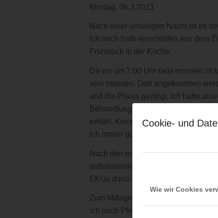
Montag, 06.3.2023
Nach einer unruhigen Nacht ist es sow
ich noch halb verschlafen aus dem Zi
Frühstück in der Küche.
Da wir um 7:00 Uhr raus müssen ist k
sein müssen. Dort angekommen werde
und die Praxis gezeigt. Ich habe aus
Behandlungszimmer. Sofort nimmt mir m
erklärt. Keine Sorge, wenn man noch n
Cookie- und Date
ich immer gut integriert und darf auc
Nach den ersten Patienten werde ich
selbstständig durchzuführen. Nachde
EKGs durch und er erklärt noch einig
Wie wir Cookies ve
Zum Mittagessen bekomme ich eine e
ich noch Pferde und Hühner füttern.