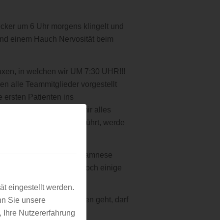
Wecker um 6 Uhr morgens klingelt und
und einem Hauch Nervosität beim
Praxen, in welchen wir UM 7:30 UHR!!!
n alle Teammitglieder vorgestellt
 ersten Patienten ins
hm mitgehen während er mir alles
Arzt Untersuchungen durchführt, werde
and zu nehmen und eine Anamnese
es mit uns ab. Wir gehen noch einige
t eingestellt werden.
r es zu den Hausbesuchen geht, darf
nn Sie unsere
, Ihre Nutzererfahrung