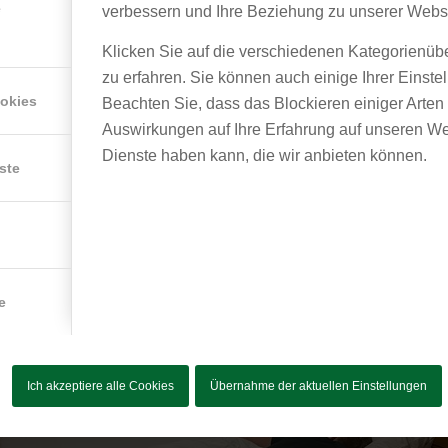
e
verbessern und Ihre Beziehung zu unserer Webs
e Praxis, wo wir noch bis 18:00 Uhr Patienten betreuen.
Klicken Sie auf die verschiedenen Kategorienüb
 gemeinsam bei einem richtig gutem Gemüsecurry und ziehen Fa
zu erfahren. Sie können auch einige Ihrer Einste
ookies
Beachten Sie, dass das Blockieren einiger Arte
Auswirkungen auf Ihre Erfahrung auf unseren We
für die kommenden Tage, fallen wir alle todmüde in unsere Bet
Dienste haben kann, die wir anbieten können.
ste
 dass ein Hausarzt im ländlichen Raum sich wirklich Zeit für 
rn der Mensch als Ganzes steht im Mittelpunkt.
e
Ich akzeptiere alle Cookies
Übernahme der aktuellen Einstellungen