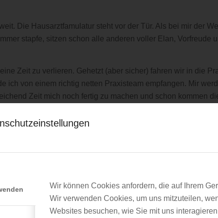
eit. Die Hausarztfamulatur steht vor der Tür. Als bei mir der 
mmer stapfe, sitzen schon alle anderen voller Elan, Vorfreude 
eine Zeit zu verlieren. Gehetzt (aber sicher) fahren wir in die 
 ich von einem richtig netten Praxisteam empfangen. Mir werde
reichend Zeit mich noch fertig zu machen und schon kommen die
ein zugeteilter Arzt die Angst und lässt mich als erstes mit i
icht viel weiß, es wird alles erklärt. Als mein mir zugeteilter 
nschutzeinstellungen
h ran – egal ob orthopädische Untersuchung oder Auskultation.
 nun gefragt, ob ich es mir zutraue mir einen Patienten zur H
m ich fertig bin, kommt mein Arzt zu mir und klärt nochmals all
es.
Wir können Cookies anfordern, die auf Ihrem Gerä
rwenden
xzellente Mahlzeit sogar mit Produkten vom eigenen Hof. Bevo
Wir verwenden Cookies, um uns mitzuteilen, we
Websites besuchen, wie Sie mit uns interagieren