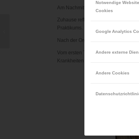
Notwendige Websit
Am Nachmittag geht es nochmals in di
Cookies
Zuhause reflektieren wir das Erlebte
Praktikums.
Exzellenter Winter 05.03.2023
Google Analytics C
Nach der Organisation der Teachings 
Andere externe Dien
Vom ersten Tag habe ich mitgenommen,
Krankheiten werden behandelt, sonde
Andere Cookies
Datenschutzrichtlini