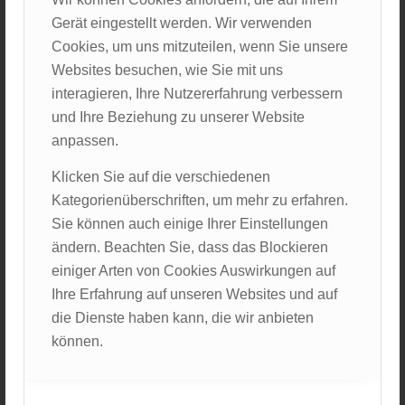
Do kimmt schon de nächste Station:
Gerät eingestellt werden. Wir verwenden
Glühwein, heiße Schokolad und Punsch
Cookies, um uns mitzuteilen, wenn Sie unsere
Erfüllen unsern innigsten Wunsch:
Websites besuchen, wie Sie mit uns
Warm soin unsere Händ und Füße wern,
interagieren, Ihre Nutzererfahrung verbessern
Aber selbst de Kälte kann unsern Ausflug ned
und Ihre Beziehung zu unserer Website
verderbn!
anpassen.
Reanimation wird a nommoi geübt
Klicken Sie auf die verschiedenen
Und de Tammi erklärt uns ihr Arbeit ganz vergnügt
Kategorienüberschriften, um mehr zu erfahren.
In da Bergwachtler Hütten
Sie können auch einige Ihrer Einstellungen
Wir warten auf den nächsten Schlitten:
ändern. Beachten Sie, dass das Blockieren
De Pistenraupe bringt uns wieder runter
einiger Arten von Cookies Auswirkungen auf
Und wir treffen uns ganz munter
Ihre Erfahrung auf unseren Websites und auf
In da Gaststube, wos is ganz warm
die Dienste haben kann, die wir anbieten
Und wir richtig gmiatlich sitzen zam.
können.
Durch de vielen Eindrücke an dem Dog
Unser Hunger is scho ganz arg!