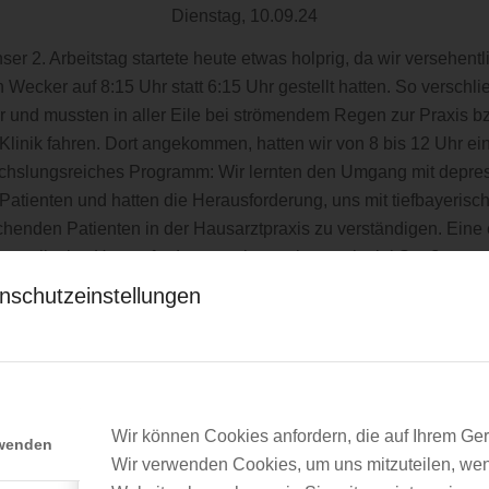
Dienstag, 10.09.24
ser 2. Arbeitstag startete heute etwas holprig, da wir versehentl
 Wecker auf 8:15 Uhr statt 6:15 Uhr gestellt hatten. So verschli
r und mussten in aller Eile bei strömendem Regen zur Praxis b
Klinik fahren. Dort angekommen, hatten wir von 8 bis 12 Uhr ei
hslungsreiches Programm: Wir lernten den Umgang mit depre
Patienten und hatten die Herausforderung, uns mit tiefbayerisc
chenden Patienten in der Hausarztpraxis zu verständigen. Eine 
munikative Herausforderung, aber es hat auch viel Spaß gema
nschutzeinstellungen
h diesen intensiven Stunden freuten wir uns auf eine gemein
gspause in unserer Unterkunft, um kurz durchzuatmen. Doch vie
blieb uns nicht, denn direkt danach ging es zur AOK, wo unser
llererstes Teaching stattfand. Mit frischem Kaffee in der Hand u
motivierten Referentinnen an unserer Seite tauchten wir in die
Wir können Cookies anfordern, die auf Ihrem Gerä
r medizinischen Informationsquellen ein. Sie zeigten uns, wie 
rwenden
Wir verwenden Cookies, um uns mitzuteilen, we
ässliche Webseiten findet und sich neben dem Patienten schnel