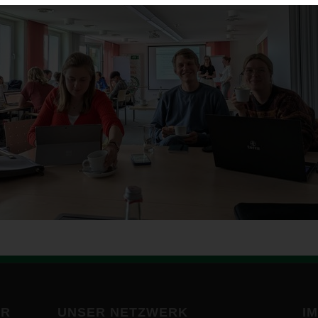
BR
UNSER NETZWERK
I