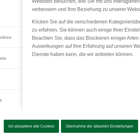
Websites besuchen, wie Sie mit uns interagieren
sicher informiert – ein wertvoller Skill, um stets auf dem neueste
e
verbessern und Ihre Beziehung zu unserer Webs
Stand der Leitlinien zu bleiben.
Klicken Sie auf die verschiedenen Kategorienüb
dem lehrreichen Teaching nutzten einige von uns das schöne 
zu erfahren. Sie können auch einige Ihrer Einste
einen gemeinsamen Spaziergang an der frischen Luft. Wir erkun
ookies
Beachten Sie, dass das Blockieren einiger Arte
Cham, das sich im Abendlicht von seiner süßesten Seite zeigte
Auswirkungen auf Ihre Erfahrung auf unseren We
schluss des Tages gab es ein fantastisches gemeinsames Abe
Dienste haben kann, die wir anbieten können.
en super leckeren Linseneintopf mit dem wohl besten Reis über
ste
ach ließen wir den Tag gemütlich mit einem Spieleabend in uns
nterkunft ausklingen, bevor wir alle müde, aber zufrieden ins Be
e
Ich akzeptiere alle Cookies
Übernahme der aktuellen Einstellungen