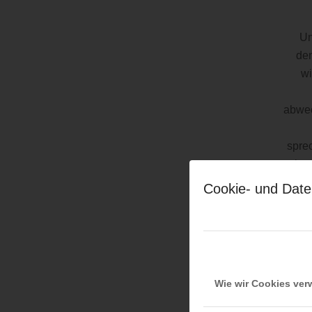
Un
den
wi
abwec
spre
kom
Cookie- und Date
Nac
Mitta
a
hoch
de
Wie wir Cookies ve
verl