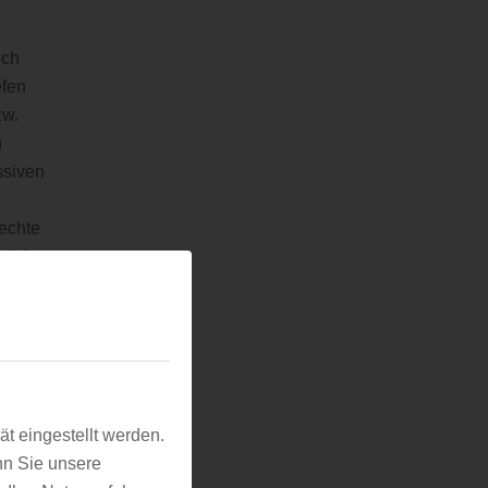
ich
efen
zw.
n
ssiven
h
echte
cht!
same
l Zeit
nd
 Welt
t eingestellt werden.
man
nn Sie unsere
l und