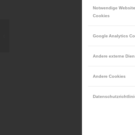
Notwendige Websit
Cookies
Nach 
für 
Exzellenter Sommer 09.09.2024
Google Analytics C
Zum Ab
– ein
Andere externe Dien
Dan
U
Andere Cookies
Datenschutzrichtlini