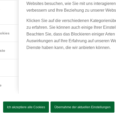
Websites besuchen, wie Sie mit uns interagieren
e
verbessern und Ihre Beziehung zu unserer Webs
Klicken Sie auf die verschiedenen Kategorienüb
noch etwas länger verquatscht hatten, begann der Sonntag fü
zu erfahren. Sie können auch einige Ihrer Einste
e anderen bereits zu der 8 Tausender-Wanderung aufbrachen. Sp
ookies
Beachten Sie, dass das Blockieren einiger Arte
 anschließend auf den Weg zum Arbersee, um von dort aus zum
Auswirkungen auf Ihre Erfahrung auf unseren We
 ging es bergauf, nur der Abstieg gestaltete sich etwas holprig (
Dienste haben kann, die wir anbieten können.
icht war. Dank viel Teamarbeit überlebten jedoch sogar Nora
ste
ng gab es dann auch noch Käsespätzle & Kaiserschmarrn mit S
nschluss noch die müden Muskeln in der Therme in Bad Kötztin
ann frisch geduscht und mit neuer Energie das Live-Konzert von 
ets Tennessee“ nicht ganz meinem Musikgeschmack entspricht,
e
er Atmosphäre! Ob er wohl zu unserer Abschiedsfeier am Mittw
Ich akzeptiere alle Cookies
Übernahme der aktuellen Einstellungen