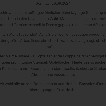
Sonntag, 29.09.2024
rrschte an diesem außergewöhnlichen Sonntag rege Stimmung im
Expedition in den bayerischen Wald. Mareikes selbstgebacken
ichen und Gemüse schnell in Dosen gepackt und Liter an Wasserf
nten „Acht Tausender“. Acht Gipfel wollten bestiegen werden u
der großen Arber. Ganz ehrlich- ich war etwas aufgeregt, ob ich
würde.
tieg wurde unsere 21 Köpfe zählende Gruppe bald mit neblig-t
überrascht. Einige Stempel, Gipfelbücher, Heidelbeersträucher
eg Kaiserschmarrn, Knödel und andere Köstlichkeiten zur Stärkun
Abendsonne verzauberte.
wohl alle unsere Beine gespürt und sind mit Brownies (Dank
übergegangen. Gute Nacht.